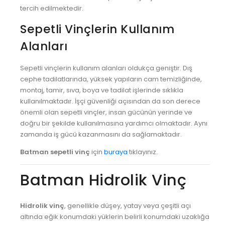
tercih edilmektedir.
KARS VİNÇ
Sepetli Vinçlerin Kullanım
KASTAMONU VİNÇ
Alanları
KAYSERİ VİNÇ
Sepetli vinçlerin kullanım alanları oldukça geniştir. Dış
KIRIKKALE VİNÇ
cephe tadilatlarında, yüksek yapıların cam temizliğinde,
KIRKLARELİ VİNÇ
montaj, tamir, sıva, boya ve tadilat işlerinde sıklıkla
kullanılmaktadır. İşçi güvenliği açısından da son derece
KIRŞEHİR VİNÇ
önemli olan sepetli vinçler, insan gücünün yerinde ve
doğru bir şekilde kullanılmasına yardımcı olmaktadır. Aynı
KİLİS VİNÇ
zamanda iş gücü kazanmasını da sağlamaktadır.
KOCAELİ VİNÇ
Batman sepetli vinç
için
buraya
tıklayınız.
KONYA VİNÇ
Batman Hidrolik Vinç
KÜTAHYA VİNÇ
MALATYA VİNÇ
Hidrolik vinç
, genellikle düşey, yatay veya çeşitli açı
MANİSA VİNÇ
altında eğik konumdaki yüklerin belirli konumdaki uzaklığa