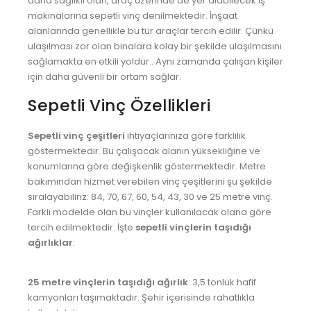
daha sağlıklı olan, araç üzerinde de yer alabilecek iş
BOLU VİNÇ
makinalarına sepetli vinç denilmektedir. İnşaat
alanlarında genellikle bu tür araçlar tercih edilir. Çünkü
BURDUR VİNÇ
ulaşılması zor olan binalara kolay bir şekilde ulaşılmasını
sağlamakta en etkili yoldur.. Aynı zamanda çalışan kişiler
ÇANAKKALE VİNÇ
için daha güvenli bir ortam sağlar.
ÇANKIRI VİNÇ
Sepetli Vinç Özellikleri
ÇORUM VİNÇ
Sepetli vinç çeşitleri
ihtiyaçlarınıza göre farklılık
DENİZLİ VİNÇ
göstermektedir. Bu çalışacak alanın yüksekliğine ve
DİYARBAKIR VİNÇ
konumlarına göre değişkenlik göstermektedir. Metre
bakımından hizmet verebilen vinç çeşitlerini şu şekilde
DÜZCE VİNÇ
sıralayabiliriz: 84, 70, 67, 60, 54, 43, 30 ve 25 metre vinç.
Farklı modelde olan bu vinçler kullanılacak olana göre
EDİRNE VİNÇ
tercih edilmektedir. İşte
sepetli vinçlerin taşıdığı
ELAZIĞ VİNÇ
ağırlıklar
:
ERZİNCAN VİNÇ
25 metre vinçlerin taşıdığı ağırlık
: 3,5 tonluk hafif
ERZURUM VİNÇ
kamyonları taşımaktadır. Şehir içerisinde rahatlıkla