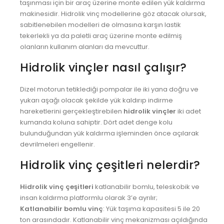
taşınması için bir araç üzerine monte edilen yük kaldırma
MARDİN VİNÇ
makinesidir. Hidrolik vinç modellerine göz atacak olursak,
sabitlenebilen modelleri de olmasına karşın lastik
MERSİN VİNÇ
tekerlekli ya da paletli araç üzerine monte edilmiş
MUĞLA VİNÇ
olanların kullanım alanları da mevcuttur.
MUŞ VİNÇ
Hidrolik vinçler nasıl çalışır?
NEVŞEHİR VİNÇ
Dizel motorun tetiklediği pompalar ile iki yana doğru ve
NİĞDE VİNÇ
yukarı aşağı olacak şekilde yük kaldırıp indirme
hareketlerini gerçekleştirebilen
hidrolik vinçler
iki adet
ORDU VİNÇ
kumanda koluna sahiptir. Dört adet denge kolu
bulunduğundan yük kaldırma işleminden önce açılarak
OSMANİYE VİNÇ
devrilmeleri engellenir.
RİZE VİNÇ
Hidrolik vinç çeşitleri nelerdir?
SAKARYA VİNÇ
Hidrolik vinç çeşitleri
katlanabilir bomlu, teleskobik ve
SAMSUN VİNÇ
insan kaldırma platformlu olarak 3’e ayrılır;
SİİRT VİNÇ
Katlanabilir bomlu vinç
: Yük taşıma kapasitesi 5 ile 20
ton arasındadır. Katlanabilir vinç mekanizması açıldığında