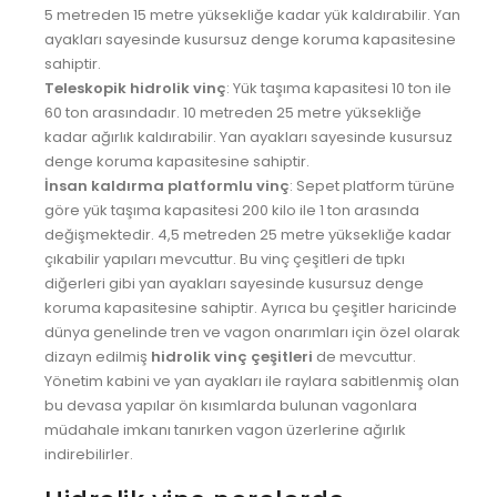
SİNOP VİNÇ
5 metreden 15 metre yüksekliğe kadar yük kaldırabilir. Yan
ayakları sayesinde kusursuz denge koruma kapasitesine
SİVAS VİNÇ
sahiptir.
Ş.URFA VİNÇ
Teleskopik hidrolik vinç
: Yük taşıma kapasitesi 10 ton ile
60 ton arasındadır. 10 metreden 25 metre yüksekliğe
ŞIRNAK VİNÇ
kadar ağırlık kaldırabilir. Yan ayakları sayesinde kusursuz
denge koruma kapasitesine sahiptir.
TEKİRDAĞ VİNÇ
İnsan kaldırma platformlu vinç
: Sepet platform türüne
TOKAT VİNÇ
göre yük taşıma kapasitesi 200 kilo ile 1 ton arasında
değişmektedir. 4,5 metreden 25 metre yüksekliğe kadar
TRABZON VİNÇ
çıkabilir yapıları mevcuttur. Bu vinç çeşitleri de tıpkı
diğerleri gibi yan ayakları sayesinde kusursuz denge
TUNCELİ VİNÇ
koruma kapasitesine sahiptir. Ayrıca bu çeşitler haricinde
UŞAK VİNÇ
dünya genelinde tren ve vagon onarımları için özel olarak
dizayn edilmiş
hidrolik vinç çeşitleri
de mevcuttur.
VAN VİNÇ
Yönetim kabini ve yan ayakları ile raylara sabitlenmiş olan
bu devasa yapılar ön kısımlarda bulunan vagonlara
YALOVA VİNÇ
müdahale imkanı tanırken vagon üzerlerine ağırlık
YOZGAT VİNÇ
indirebilirler.
ZONGULDAK VİNÇ