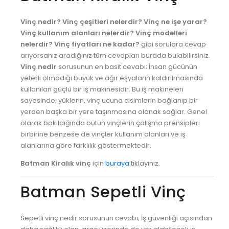
ANKARA VİNÇ
Vinç nedir?
Vinç çeşitleri nelerdir?
Vinç ne işe yarar?
Vinç kullanım alanları nelerdir?
Vinç modelleri
ANTALYA VİNÇ
nelerdir?
Vinç fiyatları ne kadar?
gibi sorulara cevap
ARDAHAN VİNÇ
arıyorsanız aradığınız tüm cevapları burada bulabilirsiniz.
Vinç nedir
sorusunun en basit cevabı; İnsan gücünün
ARTVİN VİNÇ
yeterli olmadığı büyük ve ağır eşyaların kaldırılmasında
AYDIN VİNÇ
kullanılan güçlü bir iş makinesidir. Bu iş makineleri
sayesinde; yüklerin, vinç ucuna cisimlerin bağlanıp bir
BALIKESİR VİNÇ
yerden başka bir yere taşınmasına olanak sağlar. Genel
olarak bakıldığında bütün vinçlerin çalışma prensipleri
BARTIN VİNÇ
birbirine benzese de vinçler kullanım alanları ve iş
BATMAN VİNÇ
alanlarına göre farklılık göstermektedir.
Batman Kiralık vinç
için
buraya
tıklayınız.
BAYBURT VİNÇ
BİLECİK VİNÇ
Batman Sepetli Vinç
BİNGÖL VİNÇ
Sepetli vinç nedir sorusunun cevabı; İş güvenliği açısından
BİTLİS VİNÇ