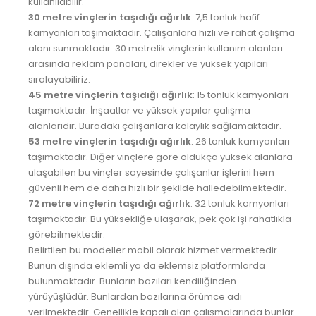
kullanılabilir.
ESKİŞEHİR VİNÇ
30 metre vinçlerin taşıdığı ağırlık
: 7,5 tonluk hafif
GAZİANTEP VİNÇ
kamyonları taşımaktadır. Çalışanlara hızlı ve rahat çalışma
alanı sunmaktadır. 30 metrelik vinçlerin kullanım alanları
GİRESUN VİNÇ
arasında reklam panoları, direkler ve yüksek yapıları
sıralayabiliriz.
GÜMÜŞHANE VİNÇ
45 metre vinçlerin taşıdığı ağırlık
: 15 tonluk kamyonları
HAKKARİ VİNÇ
taşımaktadır. İnşaatlar ve yüksek yapılar çalışma
alanlarıdır. Buradaki çalışanlara kolaylık sağlamaktadır.
HATAY VİNÇ
53 metre vinçlerin taşıdığı ağırlık
: 26 tonluk kamyonları
IĞDIR VİNÇ
taşımaktadır. Diğer vinçlere göre oldukça yüksek alanlara
ulaşabilen bu vinçler sayesinde çalışanlar işlerini hem
ISPARTA VİNÇ
güvenli hem de daha hızlı bir şekilde halledebilmektedir.
72 metre vinçlerin taşıdığı ağırlık
: 32 tonluk kamyonları
İSTANBUL VİNÇ
taşımaktadır. Bu yüksekliğe ulaşarak, pek çok işi rahatlıkla
İZMİR VİNÇ
görebilmektedir.
Belirtilen bu modeller mobil olarak hizmet vermektedir.
K.MARAŞ VİNÇ
Bunun dışında eklemli ya da eklemsiz platformlarda
bulunmaktadır. Bunların bazıları kendiliğinden
KARABÜK VİNÇ
yürüyüşlüdür. Bunlardan bazılarına örümce adı
KARAMAN VİNÇ
verilmektedir. Genellikle kapalı alan çalışmalarında bunlar